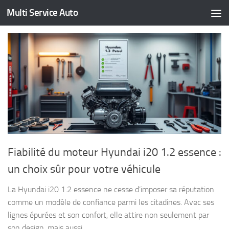
Multi Service Auto
Skip to content
Fiabilité du moteur Hyundai i20 1.2 essence :
un choix sûr pour votre véhicule
La Hyundai i20 1.2 essence ne cesse d’imposer sa réputation
comme un modèle de confiance parmi les citadines. Avec ses
lignes épurées et son confort, elle attire non seulement par
son design, mais aussi...