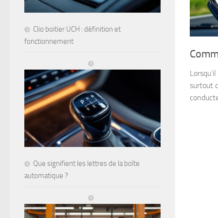
Clio boitier UCH : définition et
fonctionnement
Comme
Lorsqu’il
surtout 
conducte
Que signifient les lettres de la boîte
automatique ?