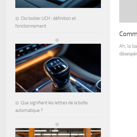
Clio boitier UCH : définition et
fonctionnement
Commen
Ah, la ba
désespér
Que signifient les lettres de la boîte
automatique ?