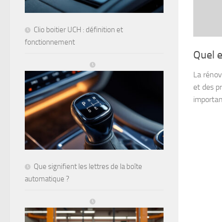
Clio boitier UCH : définition et
fonctionnement
Quel e
La rénov
et des p
important
Que signifient les lettres de la boîte
automatique ?