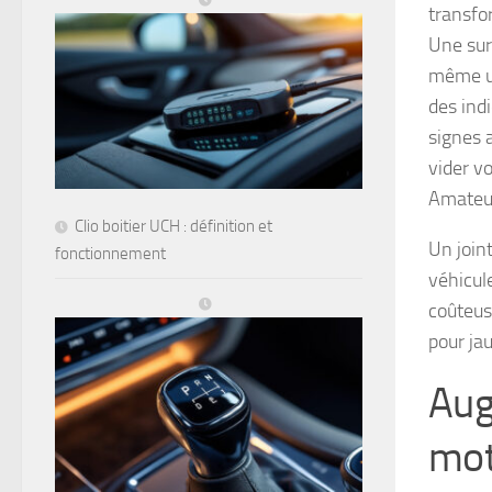
transfo
Une sur
même un
des indi
signes 
vider v
Amateur
Clio boitier UCH : définition et
Un join
fonctionnement
véhicul
coûteus
pour jau
Aug
mot