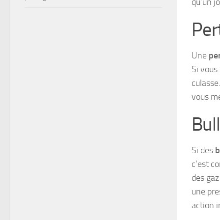
qu’un jo
Per
Une
per
Si vous
culasse.
vous me
Bul
Si des
b
c’est co
des gaz
une pre
action 