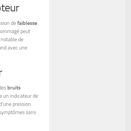
oteur
ssion de
faiblesse
endommagé peut
 notable de
pond avec une
r
 des
bruits
e un indicateur de
 d’une pression
es symptômes sans