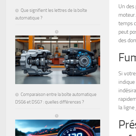
Un des
Que signifient les lettres de la boîte
moteur. 
automatique ?
temps de
peut po
des dom
Fum
Si votr
indique 
indésira
Comparaison entre la boîte automatique
rapidem
DSG6 et DSG7 : quelles différences ?
la ligne
Pré