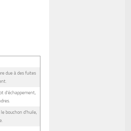
e due à des fuites
ent.
ot d’échappement,
ndres.
le bouchon d’huile,
e.