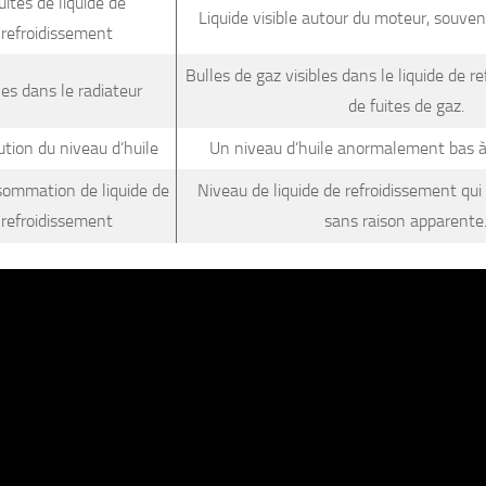
uites de liquide de
Liquide visible autour du moteur, souven
refroidissement
Bulles de gaz visibles dans le liquide de r
les dans le radiateur
de fuites de gaz.
tion du niveau d’huile
Un niveau d’huile anormalement bas à 
ommation de liquide de
Niveau de liquide de refroidissement qu
refroidissement
sans raison apparente