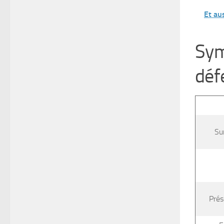
Et au
Sym
déf
Su
Prés