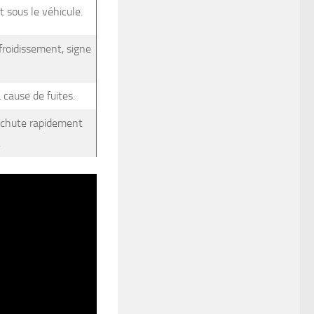
t sous le véhicule.
efroidissement, signe
cause de fuites.
i chute rapidement
.