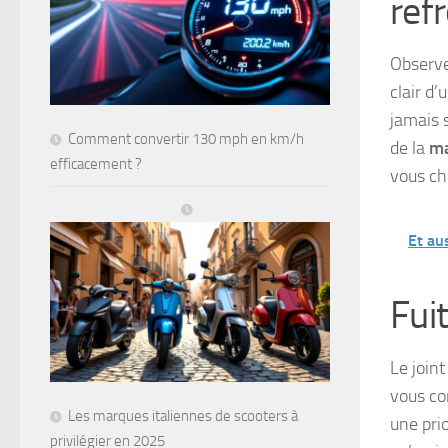
ref
Observe
clair d
jamais 
Comment convertir 130 mph en km/h
de la
ma
efficacement ?
vous ch
Et au
Fui
Le join
vous co
Les marques italiennes de scooters à
une pri
privilégier en 2025