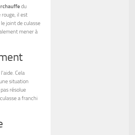
rchauffe
du
rouge, il est
le joint de culasse
également mener à
ement
 l’aide. Cela
 une situation
t pas résolue
culasse a franchi
e