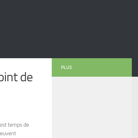
PLUS
oint de
 est temps de
euvent