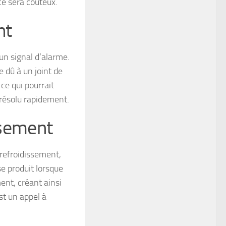
ce sera coûteux.
nt
un signal d’alarme.
 dû à un joint de
 ce qui pourrait
 résolu rapidement.
issement
refroidissement,
se produit lorsque
nt, créant ainsi
st un appel à