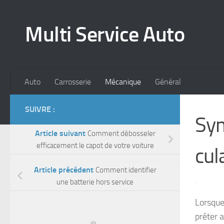
Skip to content
Multi Service Auto
Auto
Carrosserie
Mécanique
Général
SUIVRE :
Sym
Article suivant
Comment débosseler
efficacement le capot de votre voiture
cul
Article précédent
Comment identifier
une batterie hors service
·
Lorsque
prêter 