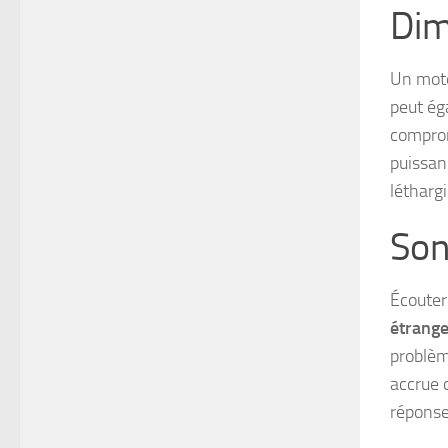
Dim
Un mote
peut ég
comprom
puissan
létharg
Son
Écouter
étrang
problèm
accrue 
réponse