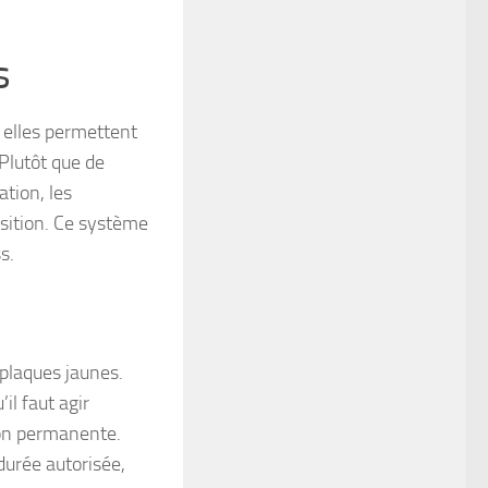
s
, elles permettent
 Plutôt que de
ation, les
isition. Ce système
s.
plaques jaunes.
’il faut agir
ion permanente.
 durée autorisée,