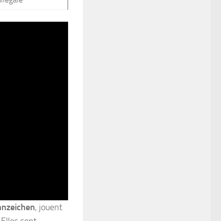
nnzeichen
, jouent
Elles sont