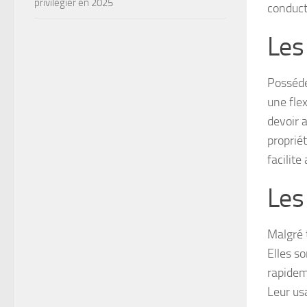
privilégier en 2025
conducte
Les
Posséde
une flex
devoir a
proprié
facilite
Les
Malgré t
Elles so
rapidem
Leur usa