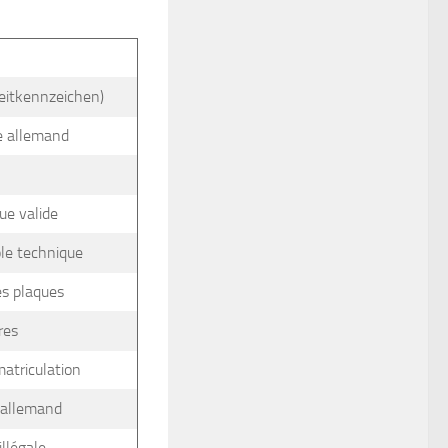
zeitkennzeichen)
ire allemand
ue valide
rôle technique
es plaques
res
atriculation
e allemand
llégale