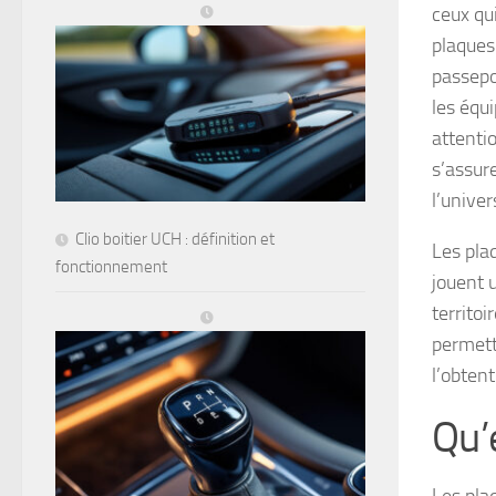
ceux qu
plaque
passepo
les équ
attenti
s’assur
l’univer
Clio boitier UCH : définition et
Les pla
fonctionnement
jouent u
territo
permett
l’obtent
Qu’