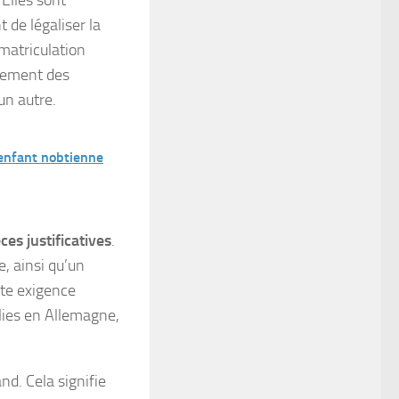
 de légaliser la
matriculation
inement des
un autre.
e enfant nobtienne
ces justificatives
.
, ainsi qu’un
te exigence
blies en Allemagne,
nd. Cela signifie