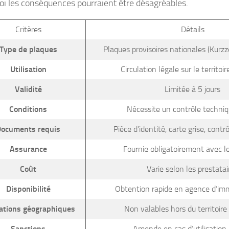
oi les conséquences pourraient être désagréables.
Critères
Détails
Type de plaques
Plaques provisoires nationales (Kurz
Utilisation
Circulation légale sur le territo
Validité
Limitée à 5 jours
Conditions
Nécessite un contrôle techniq
ocuments requis
Pièce d’identité, carte grise, cont
Assurance
Fournie obligatoirement avec l
Coût
Varie selon les prestatai
Disponibilité
Obtention rapide en agence d’imm
ations géographiques
Non valables hors du territoir
Sanctions
Amende en cas d’utilisation i