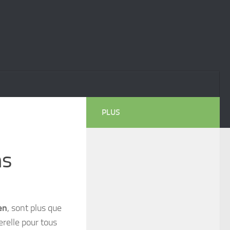
PLUS
ns
en
, sont plus que
erelle pour tous