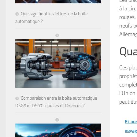
Les pla
à la cir
Que signifient les lettres de la boîte
rouges, 
automatique ?
neufs o
Allema
Qua
Ces pla
proprié
complèt
l’Union
Comparaison entre la boîte automatique
peut êtr
DSG6 et DSG7 : quelles différences ?
Et au
voyag