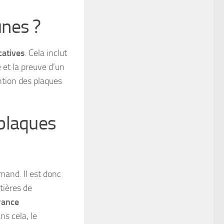
unes ?
catives
. Cela inclut
 et la preuve d’un
ntion des plaques
plaques
mand. Il est donc
ntières de
rance
ns cela, le