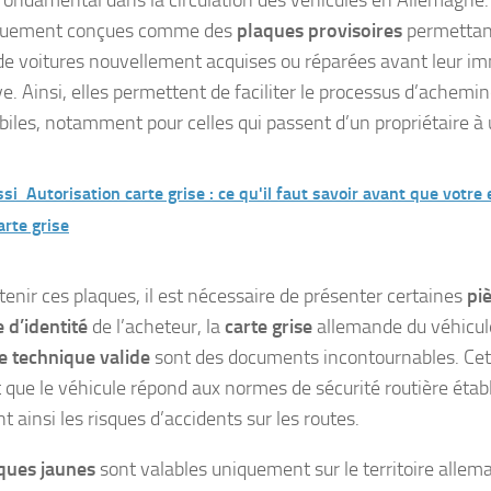
iquement conçues comme des
plaques provisoires
permettant
 de voitures nouvellement acquises ou réparées avant leur im
ive. Ainsi, elles permettent de faciliter le processus d’achem
iles, notamment pour celles qui passent d’un propriétaire à 
ssi
Autorisation carte grise : ce qu'il faut savoir avant que votr
arte grise
tenir ces plaques, il est nécessaire de présenter certaines
piè
e d’identité
de l’acheteur, la
carte grise
allemande du véhicule
e technique valide
sont des documents incontournables. Cet
t que le véhicule répond aux normes de sécurité routière éta
t ainsi les risques d’accidents sur les routes.
ques jaunes
sont valables uniquement sur le territoire allema