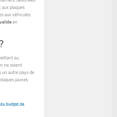
quement destinées
nt aux plaques
ées aux véhicules
valide
en
?
mettant au
on ne soient
s un autre pays de
 plaques jaunes
 du budget de