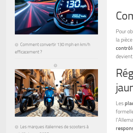
Com
Pour ob
la pièce
Comment convertir 130 mph en km/h
contrôl
efficacement ?
devient 
Rég
jau
Les
pla
formelle
l’Allem
Les marques italiennes de scooters à
responsa