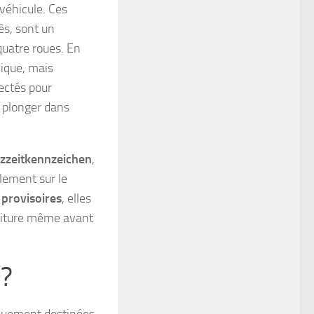
véhicule. Ces
és, sont un
quatre roues. En
nique, mais
ectés pour
à plonger dans
zzeitkennzeichen
,
alement sur le
 provisoires
, elles
voiture même avant
 ?