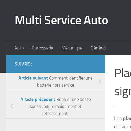
Skip to content
Multi Service Auto
Auto
Carrosserie
Mécanique
Général
SUIVRE :
Pla
Article suivant
Comment identifier une
batterie hors service
sig
Article précédent
Réparer une bosse
sur sa voiture rapidement et
·
efficacement
Les
pla
de simp