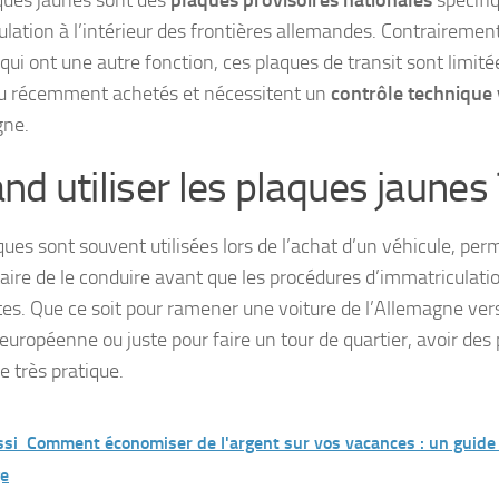
ques jaunes sont des
plaques provisoires nationales
spécifi
culation à l’intérieur des frontières allemandes. Contraireme
qui ont une autre fonction, ces plaques de transit sont limit
u récemment achetés et nécessitent un
contrôle technique 
gne.
nd utiliser les plaques jaunes 
ques sont souvent utilisées lors de l’achat d’un véhicule, per
taire de le conduire avant que les procédures d’immatriculati
es. Que ce soit pour ramener une voiture de l’Allemagne ver
 européenne ou juste pour faire un tour de quartier, avoir des
e très pratique.
ssi
Comment économiser de l'argent sur vos vacances : un guide
e