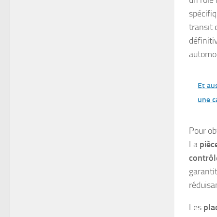
spécif
transit
définit
automob
Et au
une c
Pour ob
La
pièc
contrôl
garanti
réduisan
Les
pla