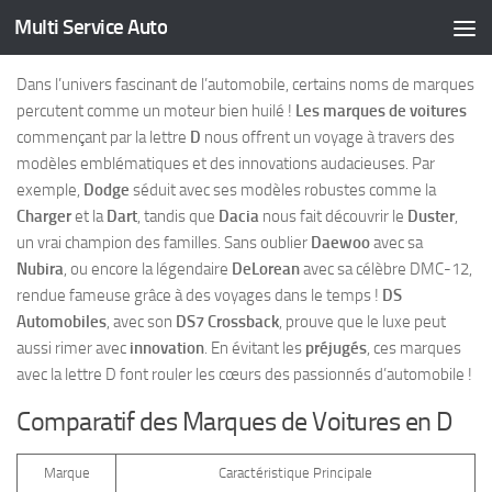
Multi Service Auto
Skip to content
Dans l’univers fascinant de l’automobile, certains noms de marques
percutent comme un moteur bien huilé !
Les marques de voitures
commençant par la lettre
D
nous offrent un voyage à travers des
modèles emblématiques et des innovations audacieuses. Par
exemple,
Dodge
séduit avec ses modèles robustes comme la
Charger
et la
Dart
, tandis que
Dacia
nous fait découvrir le
Duster
,
un vrai champion des familles. Sans oublier
Daewoo
avec sa
Nubira
, ou encore la légendaire
DeLorean
avec sa célèbre DMC-12,
rendue fameuse grâce à des voyages dans le temps !
DS
Automobiles
, avec son
DS7 Crossback
, prouve que le luxe peut
aussi rimer avec
innovation
. En évitant les
préjugés
, ces marques
avec la lettre D font rouler les cœurs des passionnés d’automobile !
Comparatif des Marques de Voitures en D
Marque
Caractéristique Principale